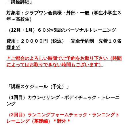
「
講座詳細」
対象者：クラブワン会員様・外部・一般（学生小学生３
年～高校生）
（12
月・1
月）６０分×
5
回のパーソナルトレーニング
費用：２００００円（税込） 完全予約制 先着１０名
様まで
＊ご都合のよろしい時間でご予約をお取り下さい（時間
によってはお取りできない時間もございます）
「講座スケジュール（予定）」
（1
回目）カウンセリング・ボディチェック・トレーニ
ング
（2
回目）ランニングフォームチェック・ランニングト
レーニング（基礎編）＊野外＊