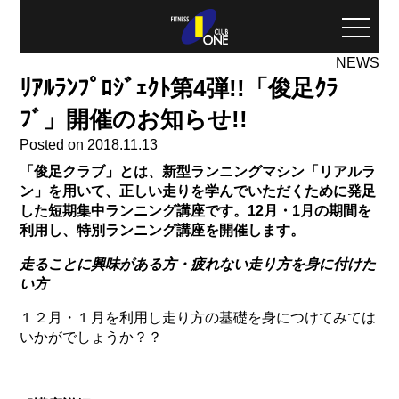
toggle
naviga
NEWS
ﾘｱﾙﾗﾝﾌﾟﾛｼﾞｪｸﾄ第4弾!!「俊足ｸﾗ
ﾌﾞ」開催のお知らせ!!
Posted on 2018.11.13
「俊足クラブ」とは、新型ランニングマシン「リアルラ
ン」を用いて、正しい走りを学んでいただくために発足
した短期集中ランニング講座です。12
月・1
月の期間を
利用し、特別ランニング講座を開催します。
走ることに興味がある方・疲れない走り方を身に付けた
い方
１２月・１月を利用し走り方の基礎を身につけてみては
いかがでしょうか？？